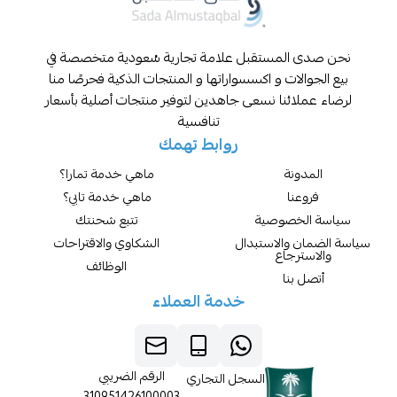
المستقبل علامة تجارية سُعودية متخصصة في
لات و اكسسواراتها و المنتجات الذكية فحرصًا منا
ائنا نسعى جاهدين لتوفير منتجات أصلية بأسعار
تنافسية
روابط تهمك
نة
ماهي خدمة تمارا؟
نا
ماهي خدمة تابي؟
خصوصية
تتبع شحنتك
والاستبدال
الشكاوي والاقتراحات
رجاع
الوظائف
بنا
خدمة العملاء
الرقم الضريبي
السجل التجاري
310951426100003