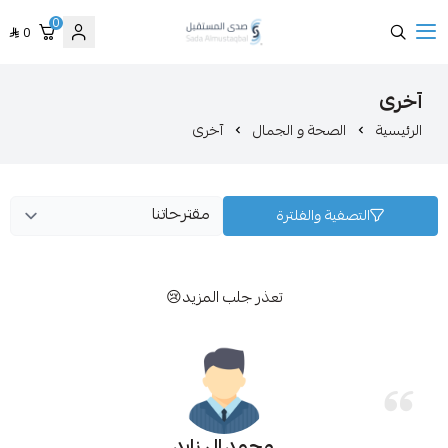
0
0
صدى المستقبل
صحة و الجمال
آخرى
ة والفلترة
تعذر جلب المزيد😢
محمد ال زايد