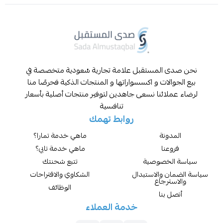
المستقبل علامة تجارية سُعودية متخصصة في
لات و اكسسواراتها و المنتجات الذكية فحرصًا منا
ائنا نسعى جاهدين لتوفير منتجات أصلية بأسعار
تنافسية
روابط تهمك
نة
ماهي خدمة تمارا؟
نا
ماهي خدمة تابي؟
خصوصية
تتبع شحنتك
والاستبدال
الشكاوي والاقتراحات
رجاع
الوظائف
بنا
خدمة العملاء