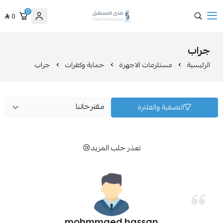
0
0
صدى المستقبل
تلزمات الاجهزة
حماية وكفرات
جراب
ة والفلترة
تعذر جلب المزيد😢
mohmmaed hassan