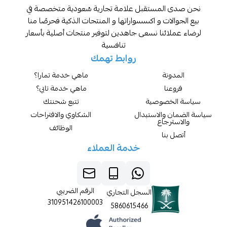
المستقبل علامة تجارية سُعودية متخصصة في
لات و اكسسواراتها و المنتجات الذكية فحرصًا منا
ائنا نسعى جاهدين لتوفير منتجات أصلية بأسعار
تنافسية
روابط تهمك
نة
ماهي خدمة تمارا؟
نا
ماهي خدمة تابي؟
خصوصية
تتبع شحنتك
والاستبدال
الشكاوي والاقتراحات
رجاع
الوظائف
بنا
خدمة العملاء
الرقم الضريبي
السجل التجاري
310951426100003
5860615466