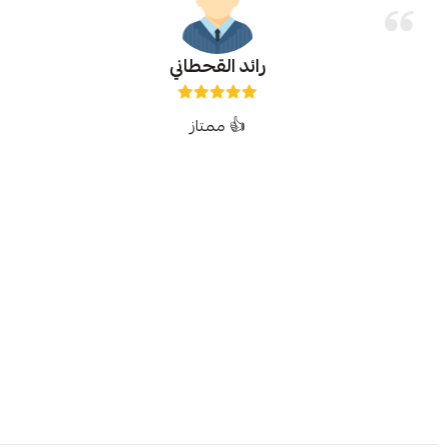
رائد القحطاني
👍 ممتاز