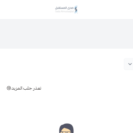
صدى المستقبل
تعذر جلب المزيد😢