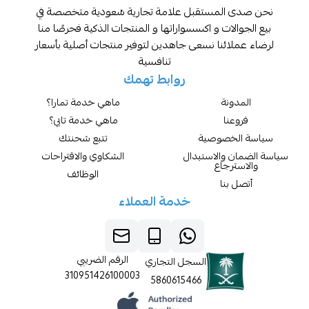
المستقبل علامة تجارية سُعودية متخصصة في
لات و اكسسواراتها و المنتجات الذكية فحرصًا منا
ائنا نسعى جاهدين لتوفير منتجات أصلية بأسعار
تنافسية
روابط تهمك
نة
ماهي خدمة تمارا؟
نا
ماهي خدمة تابي؟
خصوصية
تتبع شحنتك
والاستبدال
الشكاوي والاقتراحات
رجاع
الوظائف
بنا
خدمة العملاء
الرقم الضريبي
السجل التجاري
310951426100003
5860615466