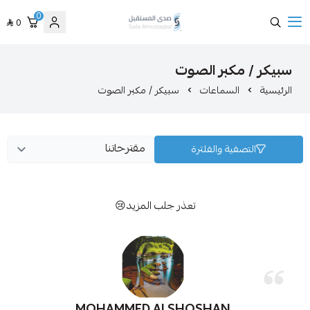
0
0
صدى المستقبل
كبر الصوت
سماعات
سبيكر / مكبر الصوت
ة والفلترة
تعذر جلب المزيد😢
MOHAMMED ALSHOSHAN