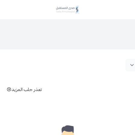
صدى المستقبل
تعذر جلب المزيد😢