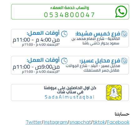
Twitter
/
Instagram
/
snapchat
/
tiktok