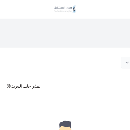
صدى المستقبل
تعذر جلب المزيد😢