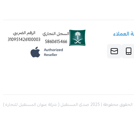
 العملاء
الرقم الضريبي
السجل التجاري
310951426100003
5860615466
الحقوق محفوظة | 2025
صدى المستقبل ( شركة عنوان المستقبل للتجارة )