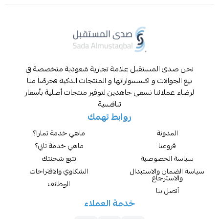
المستقبل علامة تجارية سُعودية متخصصة في
لات و اكسسواراتها و المنتجات الذكية فحرصًا منا
ائنا نسعى جاهدين لتوفير منتجات أصلية بأسعار
تنافسية
روابط تهمك
نة
ماهي خدمة تمارا؟
نا
ماهي خدمة تابي؟
خصوصية
تتبع شحنتك
والاستبدال
الشكاوي والاقتراحات
رجاع
الوظائف
بنا
خدمة العملاء